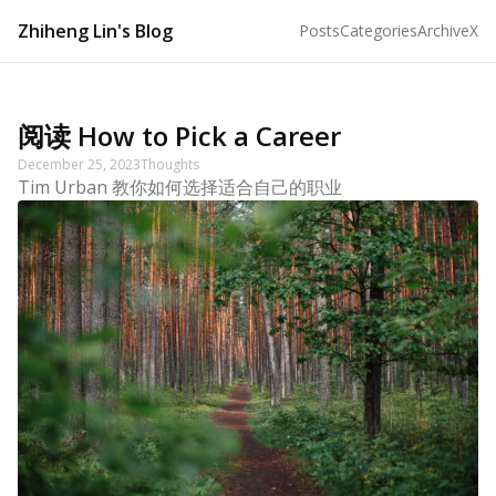
Zhiheng Lin's Blog
Posts
Categories
Archive
X
阅读 How to Pick a Career
December 25, 2023
Thoughts
Tim Urban 教你如何选择适合自己的职业