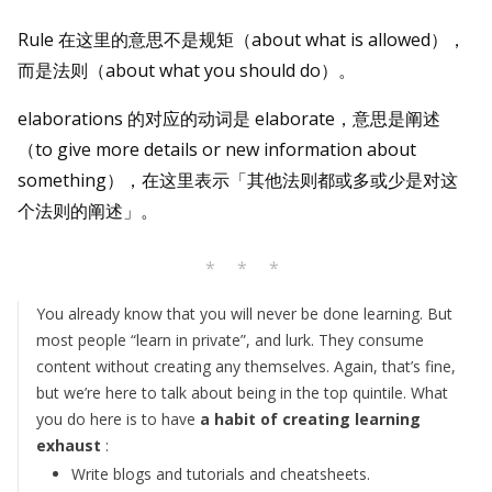
Rule 在这里的意思不是规矩（about what is allowed），
而是法则（about what you should do）。
elaborations 的对应的动词是 elaborate，意思是阐述
（to give more details or new information about
something），在这里表示「其他法则都或多或少是对这
个法则的阐述」。
* * *
You already know that you will never be done learning. But
most people “learn in private”, and lurk. They consume
content without creating any themselves. Again, that’s fine,
but we’re here to talk about being in the top quintile. What
you do here is to have
a habit of creating learning
exhaust
:
Write blogs and tutorials and cheatsheets.