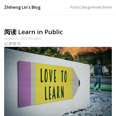
Zhiheng Lin's Blog
Posts
Categories
Archive
X
阅读 Learn in Public
August 21, 2022
Thoughts
公开学习