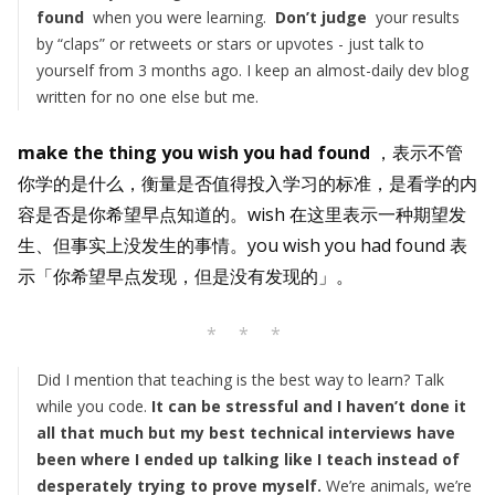
found
when you were learning.
Don’t judge
your results
by “claps” or retweets or stars or upvotes - just talk to
yourself from 3 months ago. I keep an almost-daily dev blog
written for no one else but me.
make the thing you wish you had found
，表示不管
你学的是什么，衡量是否值得投入学习的标准，是看学的内
容是否是你希望早点知道的。wish 在这里表示一种期望发
生、但事实上没发生的事情。you wish you had found 表
示「你希望早点发现，但是没有发现的」。
* * *
Did I mention that teaching is the best way to learn? Talk
while you code.
It can be stressful and I haven’t done it
all that much but my best technical interviews have
been where I ended up talking like I teach instead of
desperately trying to prove myself.
We’re animals, we’re